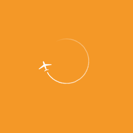
ам было доступно четыре направления, то
Ремезова можно в 10 городов страны, от Москвы
 - отметил исполнительный директор аэропорта
России» — главная отраслевая премия для
 Она вручается ежегодно, отмечая самые
бильно развивающиеся аэропорты. В экспертный
т представители авиакомпаний России,
слевых ассоциаций, ведущие отраслевые
а Ремезов построен нефтегазохимической
ри участии Тюменской области в рекордно
 года. Он оснащен взлетно-посадочной полосой
в, способен принимать и обслуживать