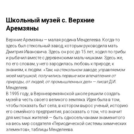
Школьный музей с. Верхние
Аремзяны
Верхние Аремзяны — малая родина Менделеева. Когда-то
здесь был стекольный завод, которым руководила мать
Дмитрия Ивановича. Здесь он рос до 15 лет, ходил по грибы
и рыбачил вместе с деревенскими мальчишками. Здесь же,
по его словам, у него зародилась любовь к природе, к
знаниям, к людям.
«Там, на стекольном заводе, управляемом
моей матушкой, получились первые мои впечатления от
природы, от людей, от промышленных дел» — писал
Д.И.
Менделеев.
В 1995 году, в Верхнеаремзянской школе решили создать
музей в честь своего великого земляка. Идея была в том,
чтобы показать быт села, в котором вырос ученый, историю
его семейного предприятия, рассказать о том, что значит
для местных жителей — быть односельчанами знаменитого
на весь мир создателя «Периодической системы химических
элементов», таблицы Менделеева.