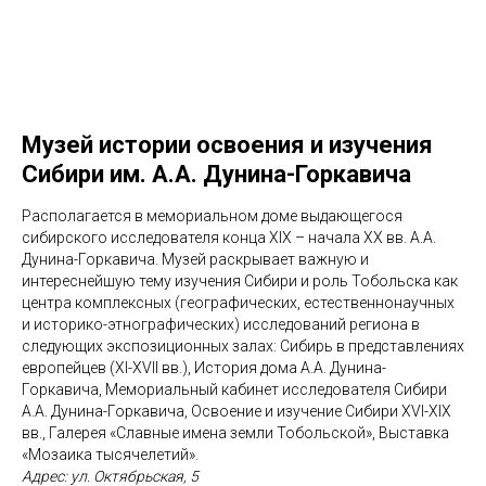
Музей истории освоения и изучения
Сибири им. А.А. Дунина-Горкавича
Располагается в мемориальном доме выдающегося
сибирского исследователя конца XIX – начала XX вв. А.А.
Дунина-Горкавича. Музей раскрывает важную и
интереснейшую тему изучения Сибири и роль Тобольска как
центра комплексных (географических, естественнонаучных
и историко-этнографических) исследований региона в
следующих экспозиционных залах: Сибирь в представлениях
европейцев (XI-XVII вв.), История дома А.А. Дунина-
Горкавича, Мемориальный кабинет исследователя Сибири
А.А. Дунина-Горкавича, Освоение и изучение Сибири XVI-XIX
вв., Галерея «Славные имена земли Тобольской», Выставка
«Мозаика тысячелетий».
Адрес: ул. Октябрьская, 5